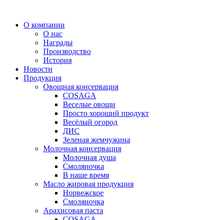
Перейти
к
О компании
содержимому
О нас
Награды
Производство
История
Новости
Продукция
Овощная консервация
COSAGA
Веселые овощи
Просто хороший продукт
Весёлый огород
ДИС
Зеленая жемчужина
Молочная консервация
Молочная душа
Смоляночка
В наше время
Масло жировая продукция
Норвежское
Смоляночка
Арахисовая паста
COSAGA