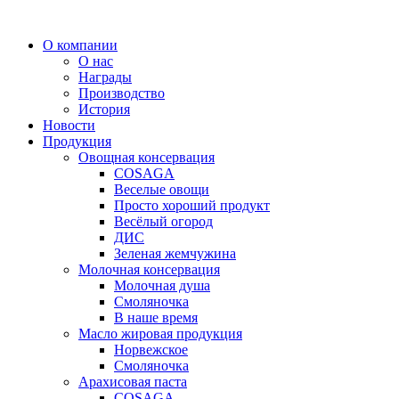
Перейти
к
О компании
содержимому
О нас
Награды
Производство
История
Новости
Продукция
Овощная консервация
COSAGA
Веселые овощи
Просто хороший продукт
Весёлый огород
ДИС
Зеленая жемчужина
Молочная консервация
Молочная душа
Смоляночка
В наше время
Масло жировая продукция
Норвежское
Смоляночка
Арахисовая паста
COSAGA