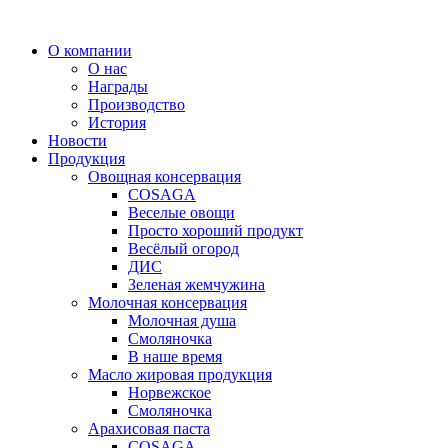
Перейти
к
О компании
содержимому
О нас
Награды
Производство
История
Новости
Продукция
Овощная консервация
COSAGA
Веселые овощи
Просто хороший продукт
Весёлый огород
ДИС
Зеленая жемчужина
Молочная консервация
Молочная душа
Смоляночка
В наше время
Масло жировая продукция
Норвежское
Смоляночка
Арахисовая паста
COSAGA