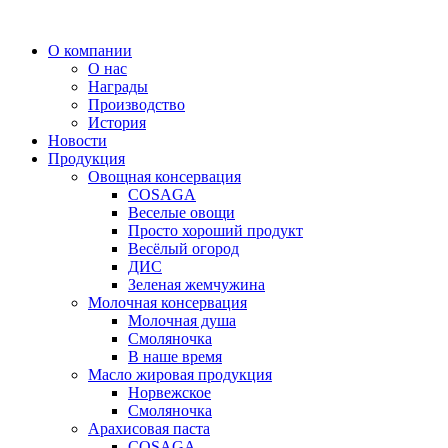
Перейти
к
О компании
содержимому
О нас
Награды
Производство
История
Новости
Продукция
Овощная консервация
COSAGA
Веселые овощи
Просто хороший продукт
Весёлый огород
ДИС
Зеленая жемчужина
Молочная консервация
Молочная душа
Смоляночка
В наше время
Масло жировая продукция
Норвежское
Смоляночка
Арахисовая паста
COSAGA