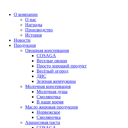
Перейти
к
О компании
содержимому
О нас
Награды
Производство
История
Новости
Продукция
Овощная консервация
COSAGA
Веселые овощи
Просто хороший продукт
Весёлый огород
ДИС
Зеленая жемчужина
Молочная консервация
Молочная душа
Смоляночка
В наше время
Масло жировая продукция
Норвежское
Смоляночка
Арахисовая паста
COSAGA