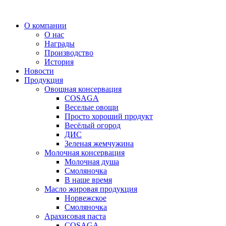
Перейти
к
О компании
содержимому
О нас
Награды
Производство
История
Новости
Продукция
Овощная консервация
COSAGA
Веселые овощи
Просто хороший продукт
Весёлый огород
ДИС
Зеленая жемчужина
Молочная консервация
Молочная душа
Смоляночка
В наше время
Масло жировая продукция
Норвежское
Смоляночка
Арахисовая паста
COSAGA