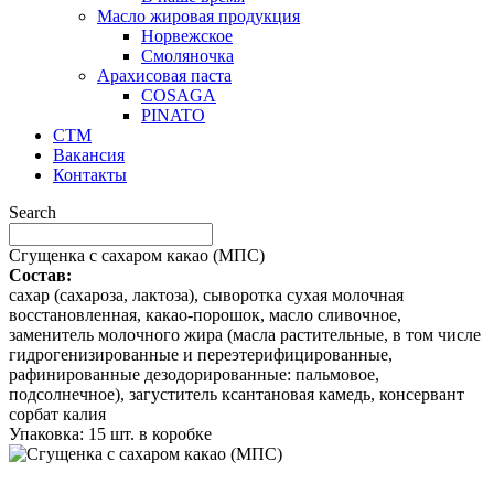
Масло жировая продукция
Норвежское
Смоляночка
Арахисовая паста
COSAGA
PINATO
СТМ
Вакансия
Контакты
Search
Сгущенка с сахаром какао (МПС)
Состав:
сахар (сахароза, лактоза), сыворотка сухая молочная
восстановленная, какао-порошок, масло сливочное,
заменитель молочного жира (масла растительные, в том числе
гидрогенизированные и переэтерифицированные,
рафинированные дезодорированные: пальмовое,
подсолнечное), загуститель ксантановая камедь, консервант
сорбат калия
Упаковка: 15 шт. в коробке