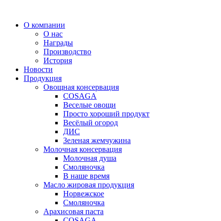
Перейти
к
О компании
содержимому
О нас
Награды
Производство
История
Новости
Продукция
Овощная консервация
COSAGA
Веселые овощи
Просто хороший продукт
Весёлый огород
ДИС
Зеленая жемчужина
Молочная консервация
Молочная душа
Смоляночка
В наше время
Масло жировая продукция
Норвежское
Смоляночка
Арахисовая паста
COSAGA