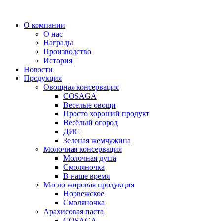
Перейти
к
О компании
содержимому
О нас
Награды
Производство
История
Новости
Продукция
Овощная консервация
COSAGA
Веселые овощи
Просто хороший продукт
Весёлый огород
ДИС
Зеленая жемчужина
Молочная консервация
Молочная душа
Смоляночка
В наше время
Масло жировая продукция
Норвежское
Смоляночка
Арахисовая паста
COSAGA