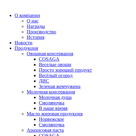
Перейти
к
О компании
содержимому
О нас
Награды
Производство
История
Новости
Продукция
Овощная консервация
COSAGA
Веселые овощи
Просто хороший продукт
Весёлый огород
ДИС
Зеленая жемчужина
Молочная консервация
Молочная душа
Смоляночка
В наше время
Масло жировая продукция
Норвежское
Смоляночка
Арахисовая паста
COSAGA