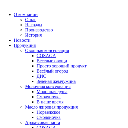
Перейти
к
О компании
содержимому
О нас
Награды
Производство
История
Новости
Продукция
Овощная консервация
COSAGA
Веселые овощи
Просто хороший продукт
Весёлый огород
ДИС
Зеленая жемчужина
Молочная консервация
Молочная душа
Смоляночка
В наше время
Масло жировая продукция
Норвежское
Смоляночка
Арахисовая паста
COSAGA